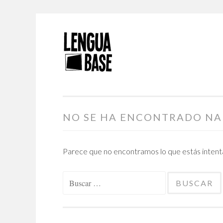
Saltar
al
contenido
NO SE HA ENCONTRADO N
Parece que no encontramos lo que estás intentan
Buscar: