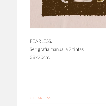
FEARLESS.
Serigrafía manual a 2 tintas
38x20cm.
<
FEARLESS
NAVEGACIÓN